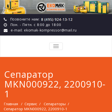
Позвоните нам:
Пон. - Пятн. с 8:00 до 18:00
e-mail: ekomak-kompressor@mail.ru
TOGGLE
NAVIGATION
Сепаратор
MKN000922, 2200910-
1
Главная
/
Сервис
/
Сепараторы
/
Сепаратор MKN000922, 2200910-1