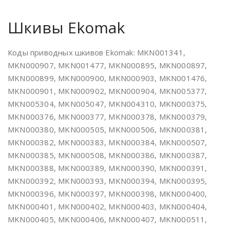
Шкивы Ekomak
Коды приводных шкивов Ekomak: MKN001341,
MKN000907, MKN001477, MKN000895, MKN000897,
MKN000899, MKN000900, MKN000903, MKN001476,
MKN000901, MKN000902, MKN000904, MKN005377,
MKN005304, MKN005047, MKN004310, MKN000375,
MKN000376, MKN000377, MKN000378, MKN000379,
MKN000380, MKN000505, MKN000506, MKN000381,
MKN000382, MKN000383, MKN000384, MKN000507,
MKN000385, MKN000508, MKN000386, MKN000387,
MKN000388, MKN000389, MKN000390, MKN000391,
MKN000392, MKN000393, MKN000394, MKN000395,
MKN000396, MKN000397, MKN000398, MKN000400,
MKN000401, MKN000402, MKN000403, MKN000404,
MKN000405, MKN000406, MKN000407, MKN000511,