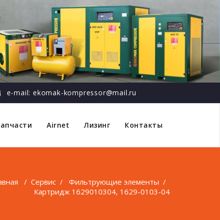
e-mail: ekomak-kompressor@mail.ru
Запчасти
Airnet
Лизинг
Контакты
авная
/
Сервис
/
Фильтрующие элементы
/
Картридж 1629010304, 1629-0103-04