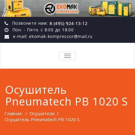
Позвоните нам:
Пон. - Пятн. с 8:00 до 18:00
e-mail: ekomak-kompressor@mail.ru
TOGGLE
NAVIGATION
Осушитель
Pneumatech PB 1020 S
Главная
/
Осушители
/
Осушитель Pneumatech PB 1020 S