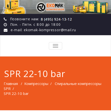
Позвоните нам:
Пон. - Пятн. с 8:00 до 18:00
e-mail: ekomak-kompressor@mail.ru
TOGGLE
NAVIGATION
SPR 22-10 bar
Главная
/
Компрессоры
/
Спиральные компрессоры
SPR
/
SPR 22-10 bar