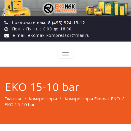
Позвоните нам:
Пон. - Пятн. с 8:00 до 18:00
e-mail: ekomak-kompressor@mail.ru
TOGGLE
NAVIGATION
EKO 15-10 bar
Главная
/
Компрессоры
/
Компрессоры Ekomak EKO
/
EKO 15-10 bar