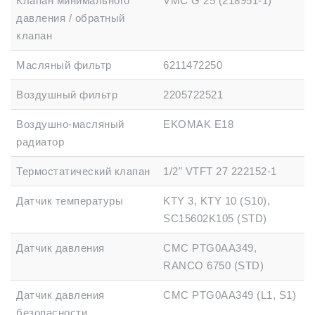
Клапан минимального
VMC G 25 (218951-1)
давления / обратный
клапан
Масляный фильтр
6211472250
Воздушный фильтр
2205722521
Воздушно-масляный
EKOMAK E18
радиатор
Термостатический клапан
1/2" VTFT 27 222152-1
Датчик температуры
KTY 3, KTY 10 (S10),
SC15602K105 (STD)
Датчик давления
CMC PTG0AA349,
RANCO 6750 (STD)
Датчик давления
CMC PTG0AA349 (L1, S1)
безопасности