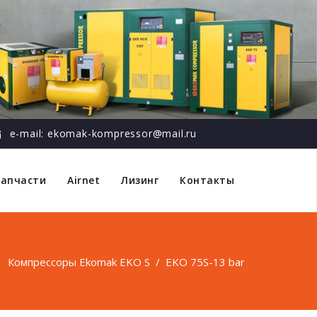
e-mail: ekomak-kompressor@mail.ru
Запчасти
Airnet
Лизинг
Контакты
/
Компрессоры Ekomak EKO S
/
EKO 75S-13 bar