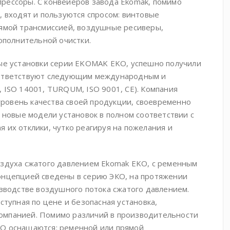
рессоры. С конвейеров завода Ekomak, помимо
, входят и пользуются спросом: винтовые
рямой трансмиссией, воздушные ресиверы,
ополнительной очистки.
ные установки серии EKOMAK EKO, успешно получили
оответствуют следующим международным и
 ISO 14001, TURQUM, ISO 9001, CE). Компания
ровень качества своей продукции, своевременно
 новые модели установок в полном соответствии с
 их отклики, чутко реагируя на пожелания и
оздуха сжатого давлением Ekomak EKO, с ременным
онцепцией сведены в серию ЭКО, на протяжении
изводстве воздушного потока сжатого давлением.
ступная по цене и безопасная установка,
омпанией. Помимо различий в производительности
КО оснащаются: ременной или прямой