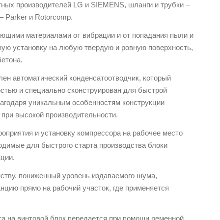
тных производителей LG и SIEMENS, шланги и трубки –
 Parker и Rotorcomp.
щими материалами от вибрации и от попадания пыли и
ную установку на любую твердую и ровную поверхность,
бетона.
лен автоматический конденсатоотводчик, который
остью и специально сконструирован для быстрой
лагодаря уникальным особенностям конструкции
 при высокой производительности.
оприятия и установку компрессора на рабочее место
одимые для быстрого старта производства блоки
ции.
ству, пониженный уровень издаваемого шума,
нцию прямо на рабочий участок, где применяется
та на винтовой блок передается при помощи ременной