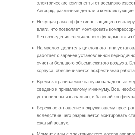
электрические компоненты от всемирно извес
Aeroquip, различные детали и комплектующие –
Несущая рама эффективно защищена изолирую
влаги, что позволяет монтировать компрессор
без возведения специального фундамента из 
На маслоотделитель циклонного типа установ
работает с заранее установленной периодичн
очистки большого объема сжатого воздуха. Б
корпуса, обеспечивается эффективная работа
Время затрачиваемое на пусконаладочные мер
сведено к приемлемому минимуму. Все, необх
установлены изначально, в базовой конфигура
Бережное отношение к окружающему простран
вследствие чего разрешается монтировать ста
сжатый воздух.
Момент силы с электрического мотора аппара