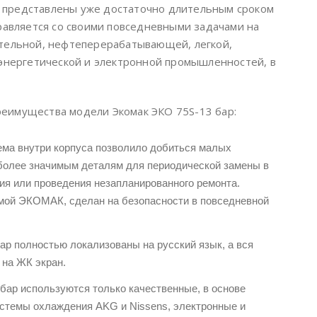
представлены уже достаточно длительным сроком
равляется со своими повседневными задачами на
тельной, нефтеперерабатывающей, легкой,
 энергетической и электронной промышленностей, в
еимущества модели Экомак ЭКО 75S-13 бар:
ема внутри корпуса позволило добиться малых
аиболее значимым деталям для периодической замены в
ия или проведения незапланированного ремонта.
аемой ЭКОМАК, сделан на безопасности в повседневной
р полностью локализованы на русский язык, а вся
на ЖК экран.
бар используются только качественные, в основе
истемы охлаждения AKG и Nissens, электронные и