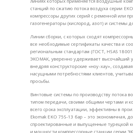
линиях которых применяется воздушные комп
станций по сжатию потока воздуха серии EKO
компрессоры других серий с ременной или п
газогенераторы (кислород, азот) и системы д
Линии сборки, с которых сходят компрессор
все необходимые сертификаты качества и с
региональным стандартам (ГОСТ, HSAS 18001,
ЭКОМАК, уверенно удерживает высочайший у
внедряя конструкторские «ноу-хау», создавая
насущными потребностями клиентов, учитывая
просьбы.
Винтовые системы по производству потока в
типом передачи, своими общими чертами и к
всего срока эксплуатации, эффективны в про
Ekomak EKO 75S-13 бар – это экономичная, до
спроектированные и выпущенные турецкой к
и мощности компрессорные станции серии Э