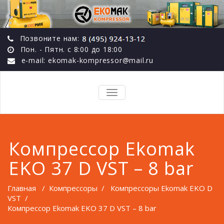
Позвоните нам:
Пон. - Пятн. с 8:00 до 18:00
e-mail: ekomak-kompressor@mail.ru
TOGGLE
NAVIGATION
Компрессор Ekomak
EKO 37 D VST – 8 bar
Главная
/
Компрессоры
/
Компрессоры Ekomak EKO D
VST
/
Компрессор Ekomak EKO 37 D VST – 8 bar