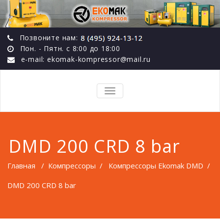
Позвоните нам:
Пон. - Пятн. с 8:00 до 18:00
e-mail: ekomak-kompressor@mail.ru
TOGGLE
NAVIGATION
DMD 200 CRD 8 bar
Главная
/
Компрессоры
/
Компрессоры Ekomak DMD
/
DMD 200 CRD 8 bar