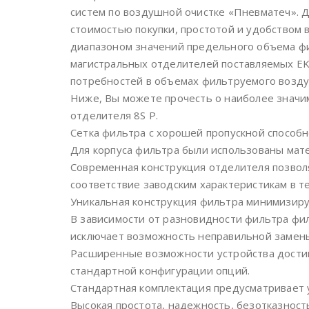
систем по воздушной очистке «Пневматеч». 
стоимостью покупки, простотой и удобством 
диапазоном значений предельного объема ф
магистральных отделителей поставляемых E
потребностей в объемах фильтруемого возду
Ниже, Вы можете прочесть о наиболее значим
отделителя 8S P.
Сетка фильтра с хорошей пропускной способ
Для корпуса фильтра были использованы мат
Современная конструкция отделителя позвол
соответствие заводским характеристикам в те
Уникальная конструкция фильтра минимизиру
В зависимости от разновидности фильтра фил
исключает возможность неправильной замены
Расширенные возможности устройства дости
стандартной конфигурации опций.
Стандартная комплектация предусматривает 
Высокая простота, надежность, безотказност