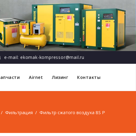
e-mail: ekomak-kompressor@mail.ru
Запчасти
Airnet
Лизинг
Контакты
/
Фильтрация
/
Фильтр сжатого воздуха 8S P