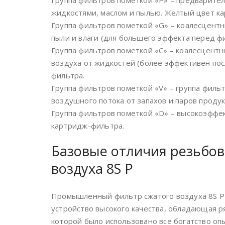
Группа фильтров пометкой «P» – предварите
жидкостями, маслом и пылью. Желтый цвет к
Группа фильтров пометкой «G» – коалесцент
пыли и влаги (для большего эффекта перед ф
Группа фильтров пометкой «C» – коалесцент
воздуха от жидкостей (более эффективен пос
фильтра.
Группа фильтров пометкой «V» – группа филь
воздушного потока от запахов и паров проду
Группа фильтров пометкой «D» – высокоэффе
картридж-фильтра.
Базовые отличия резьбов
воздуха 8S P
Промышленный фильтр сжатого воздуха 8S P
устройство высокого качества, обладающая 
которой было использовано все богатство оп