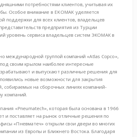
одняшними потребностями клиентов, учитывая их
сьбы. Особое внимание в EKOMAK уделяется
ой поддержки для всех клиентов, владельцев
редставительств предприятия из Турции
кий уровень сервиса владельцев систем ЭКОМАК в
но международной группой компаний «Atlas Copco»,
 под своим крылом наиболее интересные
азрабатывают и выпускают различные решения для
 появились новые возможности для закрытия
й, собираемых на сборочных линиях компаний-
у компаний.
пания «Pneumatech», которая была основана в 1966
ает и поставляет на рынок отличные решения по
фисы «Пневматеч» открыли свои двери во многих
омпании из Европы и Ближнего Востока. Благодаря