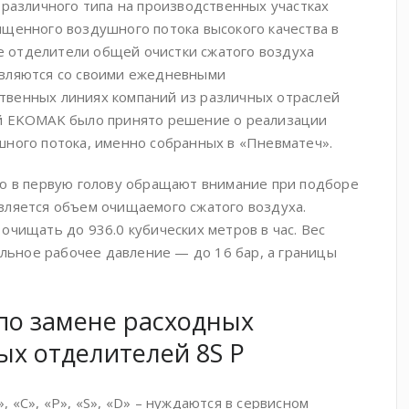
 различного типа на производственных участках
ищенного воздушного потока высокого качества в
 отделители общей очистки сжатого воздуха
авляются со своими ежедневными
твенных линиях компаний из различных отраслей
ей EKOMAK было принято решение о реализации
шного потока, именно собранных в «Пневматеч».
ую в первую голову обращают внимание при подборе
вляется объем очищаемого сжатого воздуха.
очищать до 936.0 кубических метров в час. Вес
альное рабочее давление — до 16 бар, а границы
по замене расходных
ых отделителей 8S P
 «C», «P», «S», «D» – нуждаются в сервисном