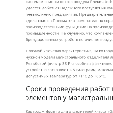
системам очистки потока воздуха Pneumatech
удается добиться надежного поступления оч
пневмолинию предприятия. Предварительные
сделанные в «Пневматеч» замечательно спр
производственными функциями на производс
промышленности. Не случайно, что компани
брендированных устройств по очистке возду
Пожалуй ключевая характеристика, на котор
нужной модели магистрального отделителя я
Резьбовой фильтр 8S P способна эффективно 
устройства составляет 4.6 килограмм, максим
допустимых температур от +1°С до +66°С.
Сроки проведения работ 
элементов у магистральн
Картридж-фильтр для отделителей класса «G»,