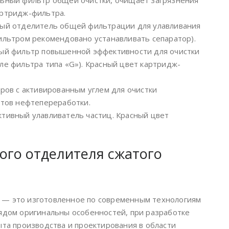
льный фильтр общей очистки, очищает загрязнения
артридж-фильтра.
ный отделитель общей фильтрации для улавливания
ильтром рекомендовано устанавливать сепаратор).
ный фильтр повышенной эффективности для очистки
ле фильтра типа «G»). Красный цвет картридж-
тров с активированным углем для очистки
ктов нефтепереработки.
ктивный улавливатель частиц. Красный цвет
ого отделителя сжатого
 — это изготовленное по современным технологиям
рядом оригинальны особенностей, при разработке
ыта производства и проектирования в области