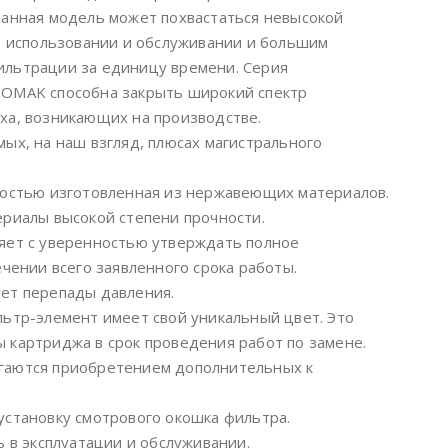
Данная модель может похвастаться невысокой
в использовании и обслуживании и большим
ильтрации за единицу времени. Серия
KOMAK способна закрыть широкий спектр
ха, возникающих на производстве.
ых, на наш взгляд, плюсах магистрального
ностью изготовленная из нержавеющих материалов.
ериалы высокой степени прочности.
яет с уверенностью утверждать полное
чении всего заявленного срока работы.
ет перепады давления.
ьтр-элемент имеет свой уникальный цвет. Это
 картриджа в срок проведения работ по замене.
гаются приобретением дополнительных к
установку смотрового окошка фильтра.
ь в эксплуатации и обслуживании.