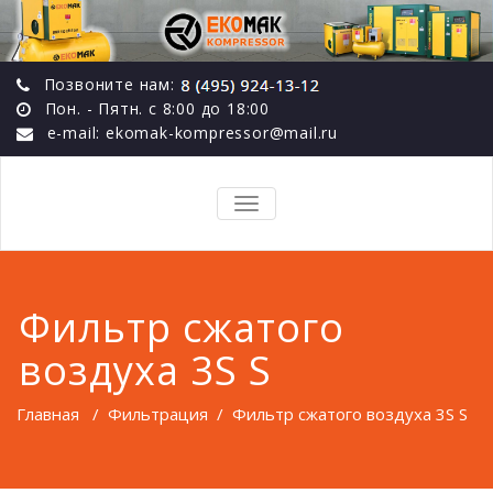
Позвоните нам:
Пон. - Пятн. с 8:00 до 18:00
e-mail: ekomak-kompressor@mail.ru
TOGGLE
NAVIGATION
Фильтр сжатого
воздуха 3S S
Главная
/
Фильтрация
/
Фильтр сжатого воздуха 3S S